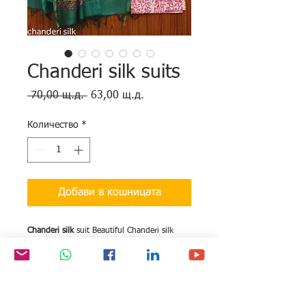
Chanderi silk suits
Редовна
Продажна
 70,00 щ.д. 
63,00 щ.д.
цена
цена
Количество
*
Добави в кошницата
Chanderi silk
suit Beautiful Chanderi silk
suits naturally hand block printed finest
quality!!