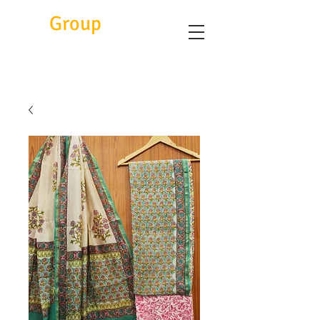
Eitc
Group