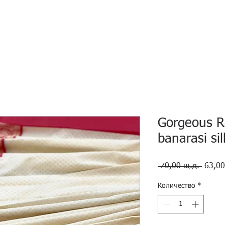
HOME
ECO INTELLIGENCE
E-SHOP
STUDY A
Gorgeous R
banarasi si
Редов
 70,00 щ.д. 
63,00
цена
Количество
*