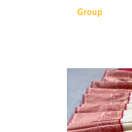
Eitc
Group