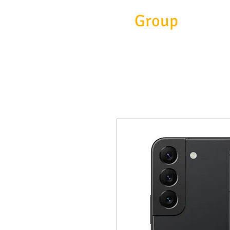
Eitc
Group