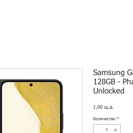
HOME
ECO INTELLIGENCE
E-SHOP
STUDY A
Samsung Ga
128GB - Ph
Unlocked
Цена
1,00 щ.д.
Количество
*