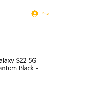
BROAD
MORE
Вход
laxy S22 5G
antom Black -